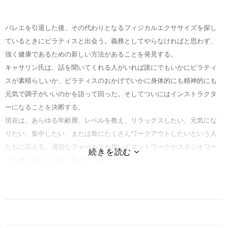
バレエを引退した後、その代わりとなるフィジカルエクササイズを探し
ているときにピラティスと出会う。義務としてやらなければと思わず、
強く健康であるための新しい方法があることを発見する。
キャサリン氏は、話を聞いてくれる人がいれば誰にでもいかにピラティ
スが素晴らしいか、ピラティスのおかげでいかに身体的にも精神的にも
元気で調子がいいのかを語って回った。そしてついにはインストラクタ
ーになることを決断する。
現在は、あらゆる年齢層、レベルを教え、リラックスしたい、元気にな
りたい、集中したい、または単にたくさんワークアウトしたいという人
たちに応える、適切なフォーカスを用いてマットワークやスタジオワー
クを教えることに日々勤めている。
これが、誰にでも出来るというピラティスの魅力であり、まさに、“みん
なのためのピラティス”なのである。