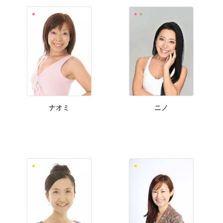
ナオミ
ニノ