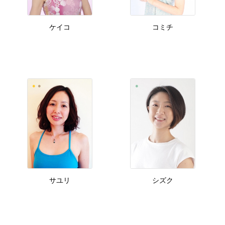
ケイコ
コミチ
サユリ
シズク