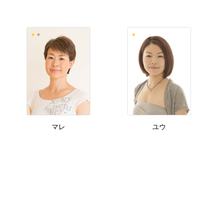
マレ
ユウ