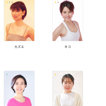
カズエ
キコ