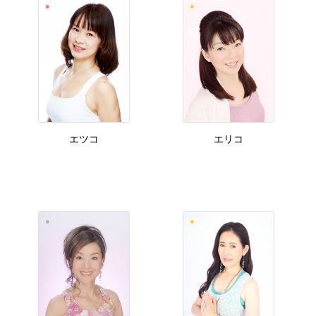
エツコ
エリコ