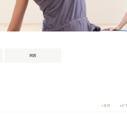
関西
ヨガ
ピ