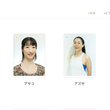
ヨガ
ピ
アサコ
アズサ