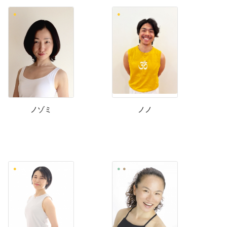
ノゾミ
ノノ