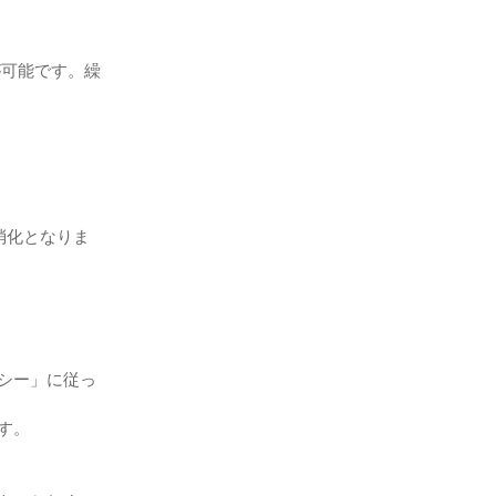
が可能です。繰
消化となりま
シー」に従っ
す。