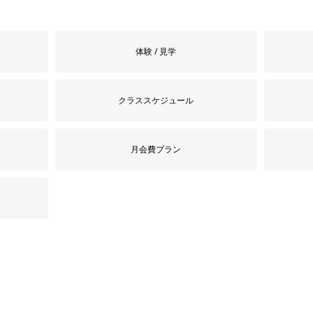
体験 / 見学
クラススケジュール
月会費プラン