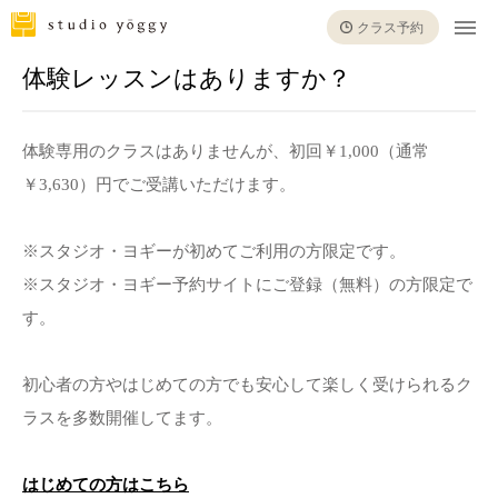
クラス予約
体験レッスンはありますか？
体験専用のクラスはありませんが、初回￥1,000（通常
￥3,630）円でご受講いただけます。
※スタジオ・ヨギーが初めてご利用の方限定です。
※スタジオ・ヨギー予約サイトにご登録（無料）の方限定で
す。
初心者の方やはじめての方でも安心して楽しく受けられるク
ラスを多数開催してます。
はじめての方はこちら