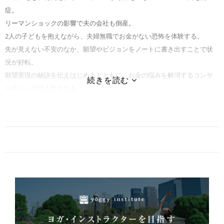
症。
リーマンショックの影響で夫の会社も倒産。
2人の子どもを抱えながら、夫婦無職でお金がない恐怖を体験する。
先が見えない不安のなか、願望やビジョンをノートに書き出すことで状
況が好転。
願望実現の秘訣を伝えはじめるとともに、お金の悩みを解消するコンサ
ルティングが人気となる。
女性向けの起業支援も行なっており、
お金に悩みを持つ7000人以上の女性たちをサポートしてきた実績を持
つ。
現在は、お金と暮らしを整える「家計整理アドバイザー」の育成や、
自分の本質をビジネスにする「スピリットBスクール」にも力を入れ、
根強い人気を呼んでいる。
●著書
ベストセラー『お金を整える』(サンマーク出版)