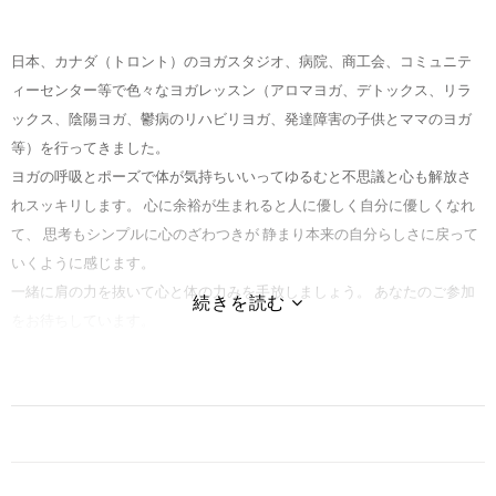
日本、カナダ（トロント）のヨガスタジオ、病院、商工会、コミュニテ
ィーセンター等で色々なヨガレッスン（アロマヨガ、デトックス、リラ
ックス、陰陽ヨガ、鬱病のリハビリヨガ、発達障害の子供とママのヨガ
等）を行ってきました。
ヨガの呼吸とポーズで体が気持ちいいってゆるむと不思議と心も解放さ
れスッキリします。 心に余裕が生まれると人に優しく自分に優しくなれ
て、 思考もシンプルに心のざわつきが 静まり本来の自分らしさに戻って
いくように感じます。
一緒に肩の力を抜いて心と体の力みを手放しましょう。 あなたのご参加
をお待ちしています。
---修了トレーニング/資格---
全米ヨガアライアンスE-RYT200、RYT500
studio yoggy ベーシック・トレーニングコース（BTC）
studio yoggy アヌサラヨガ・イマージョン・トレーニングコース 1（AIC
I）