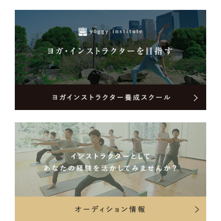
studio yoggy ティーチャー・トレーニング（TTC）
studio yoggy ヨガアナトミー・インテンシヴコース(YAC)
studio yoggy ティーチャー・スキルアップ・トレーニングコース
（TSTC）
studio yoggy アーサナ・インテンシヴコース（AI）
BODY MAP トレーニングコース修了
シニアヨガTT修了
チェアヨガTT修了
セラピューティックトレーニング修了
更年期障害をサポートするヨガ指導者養成講座修了
ヨガの杜陰ヨガ伝道師養成講座修了
トラウマアプローチヨガ修了
リストラティブヨガＴＴ修了
臓活ヨガインストラクター養成コース修了
yoga immersions course w/Bera saumick Yoga therapy basic
course w/Bera Saumick