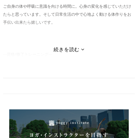
ご自身の体や呼吸に意識を向ける時間に。心身の変化を感じていただけ
たらと思っています。そして日常生活の中で心地よく動ける体作りをお
手伝い出来たら嬉しいです。
---資格/修了トレーニング---
PHI Pilates MatⅠ/Ⅱ
PHI Pilates Props
PHI Pilates ReformerⅠ
PHI Pilates Chair
AEAJ アロマテラピー検定1級
studio yoggyピラティス・ベーシック・トレーニングコース（PBTC）