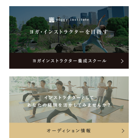
全米ヨガアライアンス認定 200時間（RYT200）
BlissBabyYoga産前産後ヨガインストラクター
日本ベビーヨガ協会ベビーヨガセラピスト
UNDER THE LIGHT YOGA SCHOOLシニアヨガインストラクター
studio yoggy ベーシック・トレーニングコース（BTC）
studio yoggy ヨガアナトミー・インテンシヴコース (YAC)
studio yoggy メディテーション・ベーシックコース (MBC）
studio yoggy ティーチャー・トレーニングコース（TTC）
バイロンヨガセンター(オーストラリア)PURNA YOGAティーチャートレー
ニング レベル１
BlissBabyYoga産前産後指導者養成講座
日本ベビーヨガ協会ベビーヨガセラピスト養成セミナー
UNDER THE LIGHT YOGA SCHOOLシニアヨガ指導者養成コース