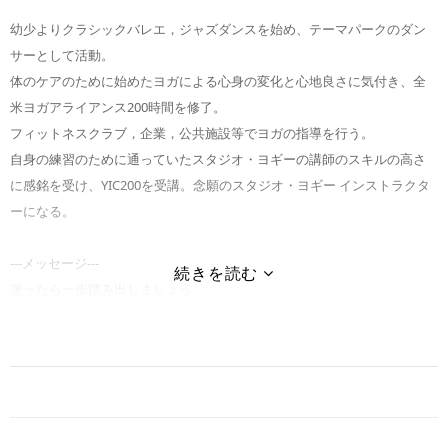
幼少よりクラシックバレエ，ジャズダンスを始め、テーマパークのダン
サーとして活動。
体のケアのために始めたヨガによる心身の変化と心地良さに気付き、全
米ヨガアライアンス200時間を修了。
フィットネスクラブ，企業，公共施設等でヨガの指導を行う。
自身の練習のために通っていたスタジオ・ヨギーの講師のスキルの高さ
に感銘を受け、YIC200を受講。念願のスタジオ・ヨギー インストラクタ
ーになる。
---メッセージ---
迷ったら一歩踏み出しましょう。
その一歩から新しい扉が開くかもしれません。
その扉の向こうは新しい世界です。
一緒に扉を開きましょう！
---資格/修了トレーニング---
ヨギー・インスティテュート認定200時間（YIC200）