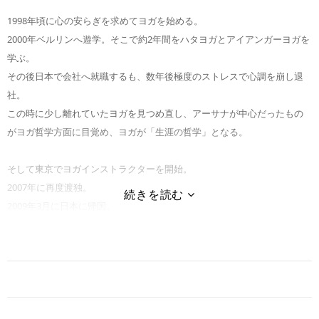
1998年頃に心の安らぎを求めてヨガを始める。
2000年ベルリンへ遊学。そこで約2年間をハタヨガとアイアンガーヨガを
学ぶ。
その後日本で会社へ就職するも、数年後極度のストレスで心調を崩し退
社。
この時に少し離れていたヨガを見つめ直し、アーサナが中心だったもの
がヨガ哲学方面に目覚め、ヨガが「生涯の哲学」となる。
そして東京でヨガインストラクターを開始。
2007年に再度渡独。
2009年3月に日本に帰国。
"ヨガだから！"と、無理矢理ポジティブになろうとしたり、 力づくで力
を抜いたりせずに頑なにならない様なアプローチで、 自分の流れを感
じ、無意識に溜まっているストレスと調和できる、 毎日のヨガライフの
お手伝い、そして一緒に高め・深めていきたいと思っています。
流派にとらわれないニュートラルなスタンスで、"楽しい"アーサナプラク