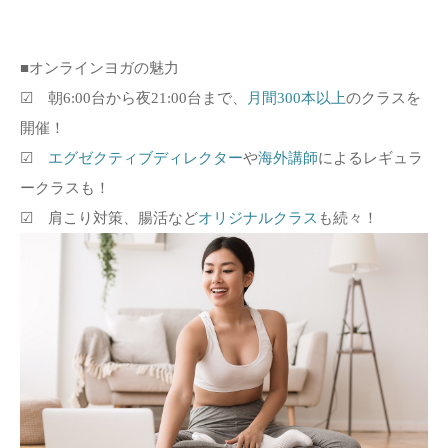
■オンラインヨガの魅力
☑ 朝6:00台から夜21:00台まで、
月間300本以上
のクラスを
開催！
☑
エグゼクティブディレクター
や
海外講師
によるレギュラ
ークラスも！
☑ 肩こり対策、腸活など
オリジナルクラス
も続々！