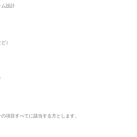
ラム設計
など）
す
その項目すべてに該当する方とします。