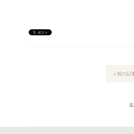
« 前の記
名