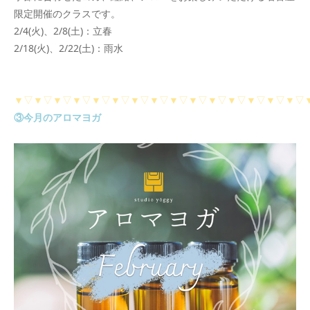
限定開催のクラスです。
2/4(火)、2/8(土)：立春
2/18(火)、2/22(土)：雨水
▼▽▼▽▼▽▼▽▼▽▼▽▼▽▼▽▼▽▼▽▼▽▼▽▼▽▼▽▼▽
③今月のアロマヨガ