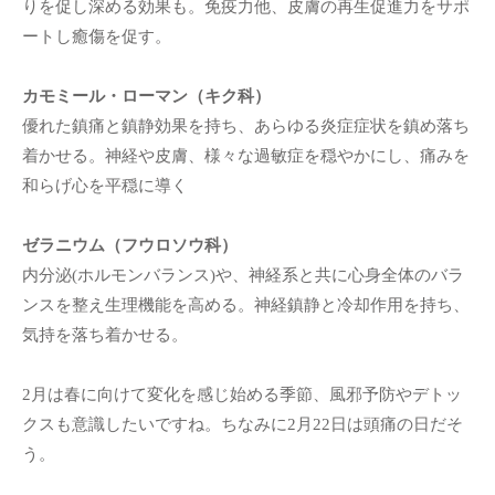
りを促し深める効果も。免疫力他、皮膚の再生促進力をサポ
ートし癒傷を促す。
カモミール・ローマン（キク科）
優れた鎮痛と鎮静効果を持ち、あらゆる炎症症状を鎮め落ち
着かせる。神経や皮膚、様々な過敏症を穏やかにし、痛みを
和らげ心を平穏に導く
ゼラニウム（フウロソウ科）
内分泌(ホルモンバランス)や、神経系と共に心身全体のバラ
ンスを整え生理機能を高める。神経鎮静と冷却作用を持ち、
気持を落ち着かせる。
2月は春に向けて変化を感じ始める季節、風邪予防やデトッ
クスも意識したいですね。ちなみに2月22日は頭痛の日だそ
う。