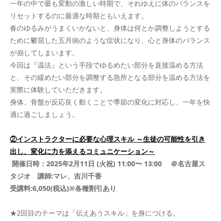
一年の中で最も変動の激しい時期で、それゆえに体のバランスを
リセットするのに最適な時期ともいえます。
春のゆるみがうまくいかないと、身体は何とか調整しようとする
ために鬱屈した五月病のような症状になり、心と身体のバランス
が崩してしまいます。
今回は『温法』という手段でゆるめたい部分を直接温める方法
と、その緩めたい部分を調整する急所となる部分を温める方法を
実際に体験していただきます。
身体、骨盤が反応良く動くことで季節の変化に対応し、一年を快
適に過ごしましょう。
②インストラクターに必要な心理スキル ～生徒の可能性を引き
出し、変化に力を添えるコミュニケーション～
開催日時：2025年2月11日 (火祝) 11:00〜 13:00 ＠名古屋ス
タジオ 講師:マレ、吉川千香
受講料:6,050(税込)※各種割引あり
★2回目のテーマは「伝えあうスキル」を身につける。