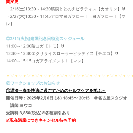
間変更
・2/16(土)13:30～14:30筋膜ととのえピラティス【カオリン】🔰
・2/27(木)10:30～11:45アロマヨガフローⅠ→ヨガフローⅠ【マ
レ】
◎2/11(火祝)建国記念日特別スケジュール
11:00～12:00陰ヨガ【トモ】🔰
12:30～13:30エクササイズローラーピラティス【チエコ】🔰
14:00～15:15ヨガアライメントⅠ【マレ】
▼▽▼▽▼▽▼▽▼▽▼▽▼▽▼▽▼▽▼▽▼▽▼▽▼▽▼▽▼▽
②ワークショップのお知らせ
①温法～春を快適に過ごすためのセルフケアを学ぶ～
開催日時：2025年2月6日 (木) 18:45〜 20:15 ＠名古屋スタジオ
講師:ヨウコ
受講料:3,850(税込)※各種割引あり
※現在満席につきキャンセル待ち予約