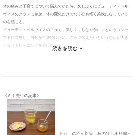
体の痛みと子育てについて悩んでいた時、久しぶりにビューティ・ペル
ヴィスのクラスに参加、体の変化だけでなく心も軽く柔軟になっていく
のを感じる。
ビューティ・ペルヴィスの「強く，美しく，しなやかに」というコンセ
プトに共感し、自分が生涯続けたい、さらに伝えたいという想いが大き
くなりトレーニングを受け始める。
ビューティ・ペルヴィスは、外側の美しさだけでなく、内側の美も引き
出してくれるメソッドです。自分がかつて感じたようにご自身の力で体
も心もメンテナンスできるよう、お手伝いしていきます。
ご自身の感性を最大限に引き出し、不調のない体と心を目指しましょ
う。
《ミホ先生の記事》
studio yoggyビューティ・ぺルヴィス🄬ベーシックコース(BBC)修了
studio yoggyビューティ・ぺルヴィス🄬プロフェッショナルコース(BPC)
修了
studio yoggyビューティ・ぺルヴィス🄬マタニティ エキスパートコー
わたしの冷え対策 秋のはじまり編～