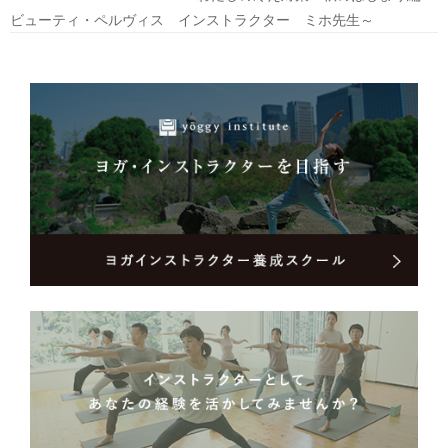
ス(BPME)修了
ビューティ・ペルヴィス インストラクター ミホ先生～
ビューティ・ぺルヴィス🄬認定インストラクター
公認b－i stylist
studio yoggyピラティス・ベーシック・トレーニングコース(PBTC)修了
Body Control Pilates ×studio yoggy公認 マタニティ・ピラティスインス
トラクター養成コース(MPP)修了
Peak Pilates インターミディエイトマット インストラクター