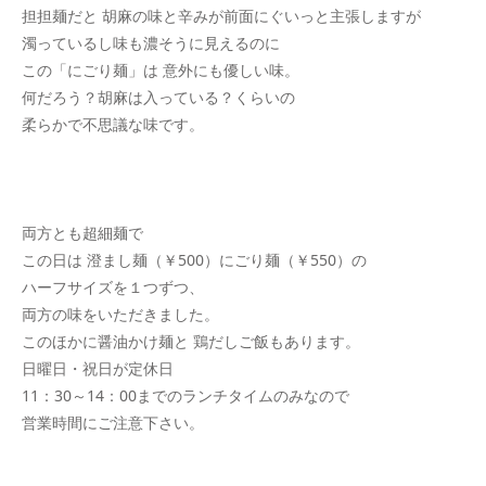
担担麺だと 胡麻の味と辛みが前面にぐいっと主張しますが
濁っているし味も濃そうに見えるのに
この「にごり麺」は 意外にも優しい味。
何だろう？胡麻は入っている？くらいの
柔らかで不思議な味です。
両方とも超細麺で
この日は 澄まし麺（￥500）にごり麺（￥550）の
ハーフサイズを１つずつ、
両方の味をいただきました。
このほかに醤油かけ麺と 鶏だしご飯もあります。
日曜日・祝日が定休日
11：30～14：00までのランチタイムのみなので
営業時間にご注意下さい。