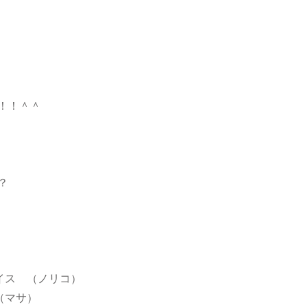
！！＾＾
？
ラテイス （ノリコ）
 （マサ）