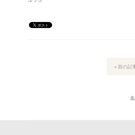
« 前の記
名