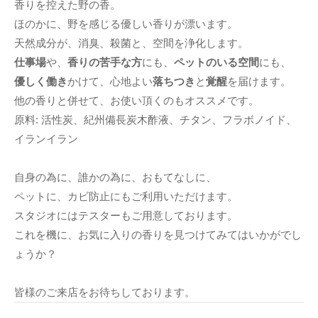
香りを控えた野の香。
ほのかに、野を感じる優しい香りが漂います。
天然成分が、消臭、殺菌と、空間
を浄化します。
仕事場
や、
香りの苦手な方
にも、
ペットのいる空間
にも、
優しく働き
かけて、心
地よい
落ちつき
と
覚醒
を届けます。
他の香りと併せて、お使い頂くのもオススメ
です。
原料: 活性炭、紀州備長炭木酢液、チタン、フラボノイド、
イランイラン
自身の為に、誰かの為に、おもてなしに、
ペットに、カビ防止にもご利用いただけます。
スタジオにはテスターもご用意しております。
これを機に、お気に入りの香りを見つけてみてはいかがでし
ょうか？
皆様のご来店をお待ちしております。