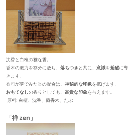
沈香と白檀の雅な香。
香木の魅力を存分に放ち、
落ちつき
と共に、
意識
を
覚醒
に導
きます。
香司が夢でみた香の配合は、
神秘的な印象
を拡げます。
おもてなし
の香りとしても、
高貴な印象
を与えます。
原料: 白檀、沈香、麝香木、たぶ
「禅 zen」