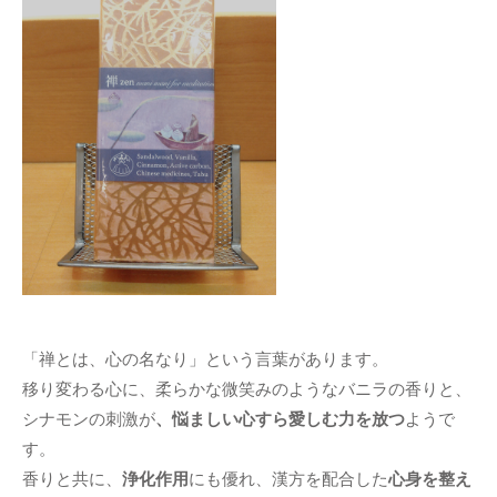
「禅とは、心の名なり」という言葉があります。
移り変わる心に、柔らかな微笑
みのようなバニラの香りと、
シナモンの刺激が
、悩ましい心すら愛しむ力を放つ
ようで
す。
香りと共に、
浄化作用
にも優れ、漢方を配合した
心身を整え