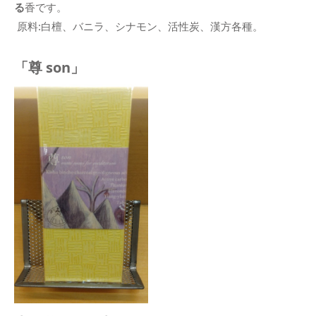
る
香です
。
原料:白檀、バニラ、シナモン、活性炭、漢方各種。
「尊 son」