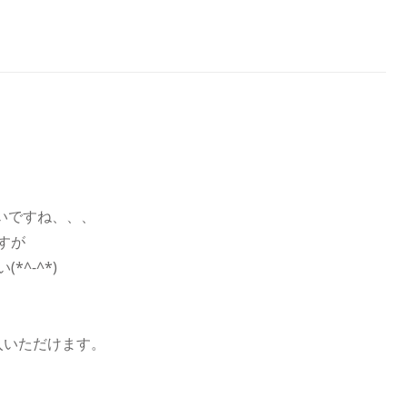
早いですね、、、
すが
^-^*)
入いただけます。