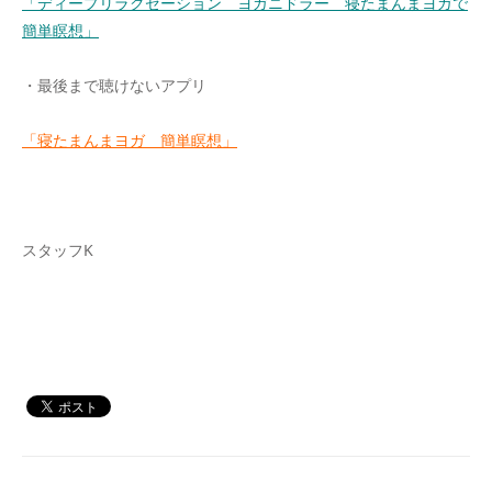
「ディープリラクゼーション ヨガニドラー 寝たまんまヨガで
簡単瞑想」
・最後まで聴けないアプリ
「寝たまんまヨガ 簡単瞑想」
スタッフK