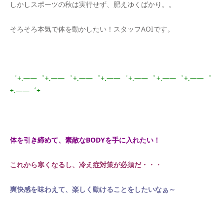
しかしスポーツの秋は実行せず、肥えゆくばかり。。
そろそろ本気で体を動かしたい！スタッフAOIです。
＊
゜+.――゜+.――゜+.――゜+.――゜+.――゜+.――゜+.――゜
+.――゜+
＊
体を引き締めて、素敵なBODYを手に入れたい！
これから寒くなるし、冷え症対策が必須だ・・・
爽快感を味わえて、楽しく動けることをしたいなぁ～
＊