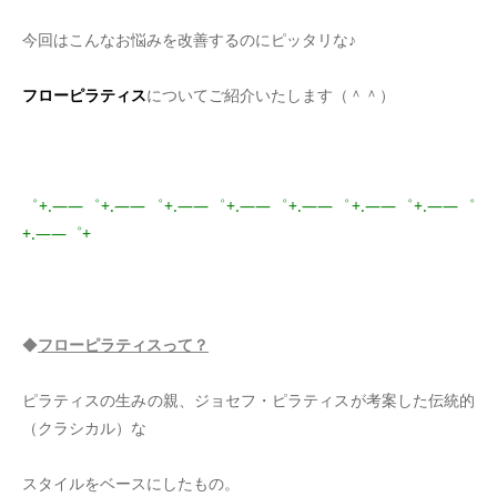
今回はこんなお悩みを改善するのにピッタリな♪
フローピラティス
についてご紹介いたします（＾＾）
＊
゜+.――゜+.――゜+.――゜+.――゜+.――゜+.――゜+.――゜
+.――゜+
＊
◆
フローピラティスって？
ピラティスの生みの親、ジョセフ・ピラティスが考案した伝統的
（クラシカル）な
スタイルをベースにしたもの。