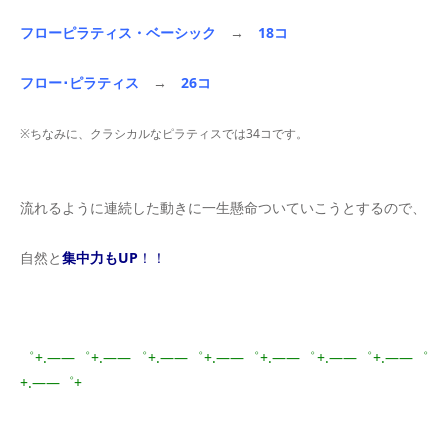
フローピラティス・ベーシック
→
18コ
フロー･ピラティス
→
26コ
※ちなみに、クラシカルなピラティスでは34コです。
＊
流れるように連続した動きに一生懸命ついていこうとするので、
自然と
集中力もUP
！！
＊
゜+.――゜+.――゜+.――゜+.――゜+.――゜+.――゜+.――゜
+.――゜+
＊