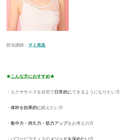
担当講師：
マミ先生
＊
★
こんな方におすすめ
★
・エクササイズを自宅で
日常的に
できるようになりたい方
・
体幹を効果的に
鍛えたい方
・
集中力・持久力・筋力アップ
をお考えの方
・パワーピラティスの
メソッドを深めたい
方