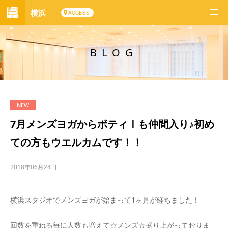
横浜
ACCESS
BLOG
7月メンズヨガからボティⅠも仲間入り♪初め
ての方もウエルカムです！！
2018年06月24日
横浜スタジオでメンズヨガが始まって1ヶ月が経ちました！
回数を重ねる毎に人数も増えて☆メンズ☆盛り上がっておりま