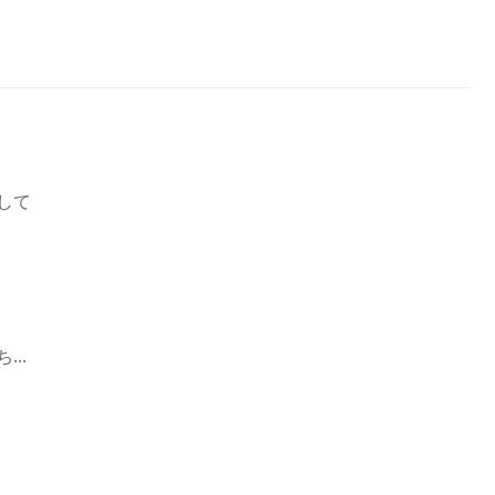
して
..