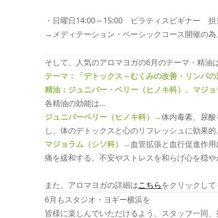
・日曜日14:00～15:00 ピラティスビギナー 
→メディテーション・ベーシックコース開催の為
そして、人気のアロマヨガの6月のテーマ・精油は..
テーマ：「デトックス～むくみの改善・リンパの
精油：ジュニパー・ベリー（ヒノキ科）、マジョ
各精油の効能は...
ジュニパーベリー（ヒノキ科）→
体内毒素、尿酸
し、体のデトックスと心のリフレッシュに効果的
マジョラム（シソ科）→
血管拡張と血行促進作用
痛を緩和する。不安やストレスを和らげ心を穏や
また、アロマヨガの詳細は
こちら
をクリックして
6月もスタジオ・ヨギー横浜を
皆様に楽しんでいただけるよう、スタッフ一同、