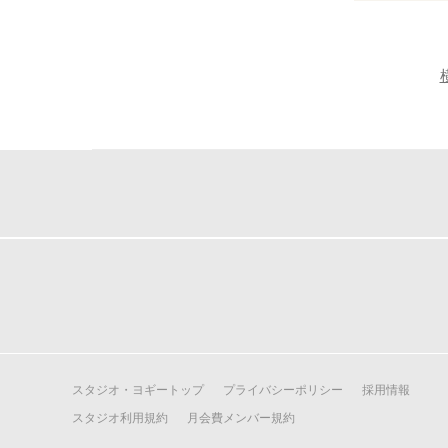
スタジオ・ヨギートップ
プライバシーポリシー
採用情報
スタジオ利用規約
月会費メンバー規約