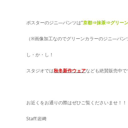
ポスターのジニ―パンツは”
京都⇒抹茶⇒グリー
（※画像加工なのでグリーンカラーのジニ―パン
し・か・し！
スタジオでは
秋冬新作ウェア
なども絶賛販売中で
お近くをお通りの際はぜひご覧くださいませ！！
Staff:岩﨑