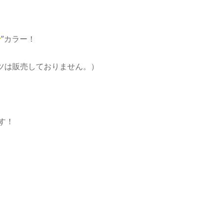
ン
”カラー！
ツは販売しておりません。）
す！