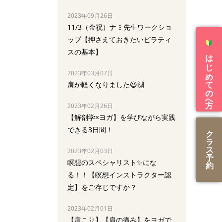
2023年09月26日
11/3（金祝）ナミ先生ワークショ
ップ【押さえておきたいピラティ
スの基本】
はじめての方へ
2023年03月07日
肩が軽くなりました😆🙌
2023年02月26日
【解剖学×ヨガ】を学びながら実践
できる3日間！
ク
ラ
ス
2023年02月03日
予
瞑想のスペシャリスト✨にな
約
る！！【瞑想インストラクター認
定】をご存じですか？
2023年02月01日
【肩こり】【肩の痛み】をヨガで