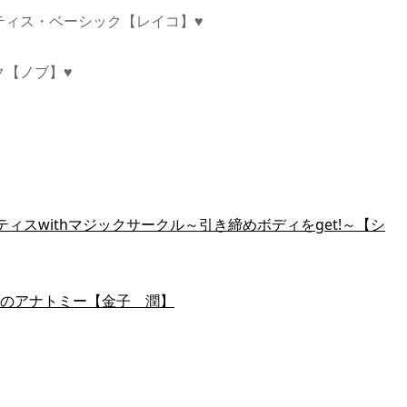
ラティス・ベーシック【レイコ】♥
ク【ノブ】♥
ティスwithマジックサークル～引き締めボディをget!～【シ
のアナトミー【金子 潤】