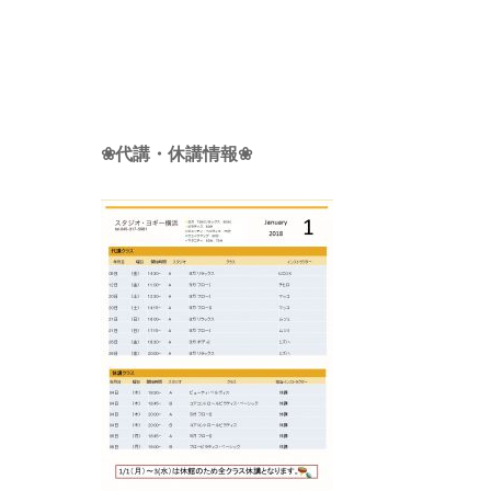
❀代講・休講情報❀