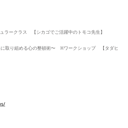
 ※レギュラークラス 【シカゴでご活躍中のトモコ先生】
ネス〜気楽に取り組める心の整頓術〜 ※ワークショップ 【タダヒ
ws/