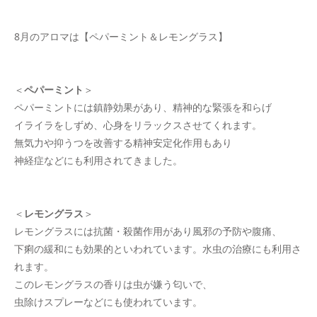
8月のアロマは【ペパーミント＆レモングラス】
＜
ペパーミント
＞
ペパーミントには
鎮静効果があり、精神的な緊張を和らげ
イライラをしずめ、心身をリラックスさせてくれます。
無気力や抑うつを改善する精神安定化作用もあり
神経症などにも利用されてきました。
＜
レモングラス
＞
レモングラスには
抗菌・殺菌作用があり風邪の予防や腹痛、
下痢の緩和にも効果的といわれています。水虫の治療にも利用さ
れます。
この
レモングラスの香りは虫が嫌う匂いで、
虫除けスプレーなどにも使われています。