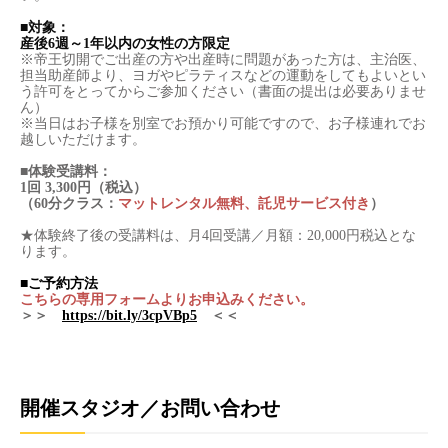
■対象：
産後6週～1年以内の女性の方限定
※帝王切開でご出産の方や出産時に問題があった方は、主治医、
担当助産師より、ヨガやピラティスなどの運動をしてもよいとい
う許可をとってからご参加ください（書面の提出は必要ありませ
ん）
※当日はお子様を別室でお預かり可能ですので、お子様連れでお
越しいただけます。
■体験受講料：
1回 3,300円（税込）
（60分クラス：
マットレンタル無料、託児サービス付き
）
★体験終了後の受講料は、月4回受講／月額：20,000円税込とな
ります。
■ご予約方法
こちらの専用フォームよりお申込みください。
＞＞
https://bit.ly/3cpVBp5
＜＜
開催スタジオ／お問い合わせ