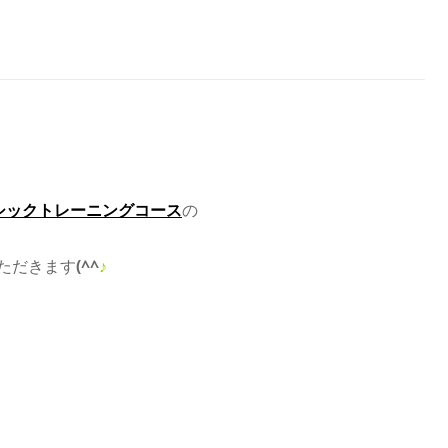
シックトレーニングコース
の
ただきます
(^^
♪