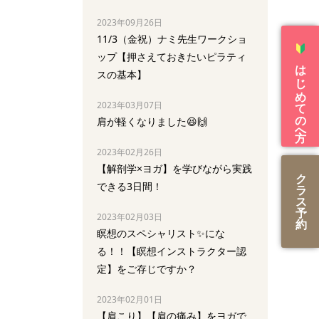
2023年09月26日
11/3（金祝）ナミ先生ワークショ
ップ【押さえておきたいピラティ
はじめての方へ
スの基本】
2023年03月07日
肩が軽くなりました😆🙌
2023年02月26日
【解剖学×ヨガ】を学びながら実践
ク
できる3日間！
ラ
ス
予
2023年02月03日
約
瞑想のスペシャリスト✨にな
る！！【瞑想インストラクター認
定】をご存じですか？
2023年02月01日
【肩こり】【肩の痛み】をヨガで