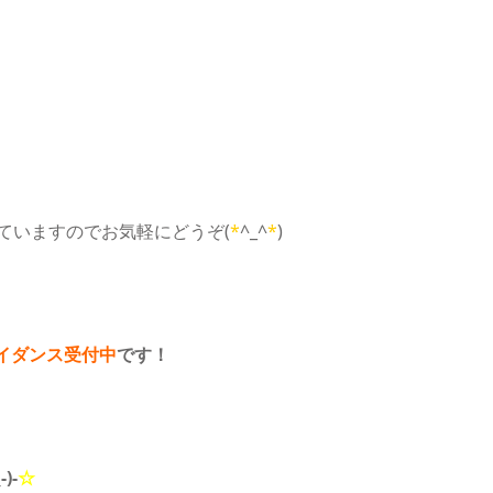
ていますのでお気軽にどうぞ(
*
^_^
*
)
イダンス受付中
です！
-)-
☆