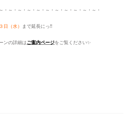
～・～・～・～・～・～・～・～・～・～・～・
３日（水）
まで延長にっ!!
ーンの詳細は
ご案内ページ
をご覧ください✨