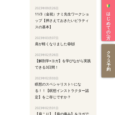
2023年09月26日
はじめての方へ
11/3（金祝）ナミ先生ワークショ
ップ【押さえておきたいピラティ
スの基本】
2023年03月07日
肩が軽くなりました😆🙌
ク
2023年02月26日
ラ
ス
【解剖学×ヨガ】を学びながら実践
予
できる3日間！
約
2023年02月03日
瞑想のスペシャリスト✨にな
る！！【瞑想インストラクター認
定】をご存じですか？
2023年02月01日
【肩こり】【肩の痛み】をヨガで