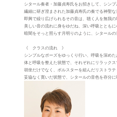
シタール奏者・加藤貞寿氏をお招きして、シンプ
繊細に研ぎ澄まされた加藤貞寿氏の奏でる神聖な
即興で繰り広げられるその音は、聴く人を無我の
美しい音の流れに身をゆだね、深い呼吸とともに
暗闇をそっと照らす月明りのように、シタールの
《 クラスの流れ 》
シンプルなポーズをゆっくり行い、呼吸を深めた
体と呼吸を整えた状態で、それぞれにリラックス
胡坐だけでなく、ボルスターを組んだリストラテ
妥協なく寛いだ状態で、シタールの音色を存分に