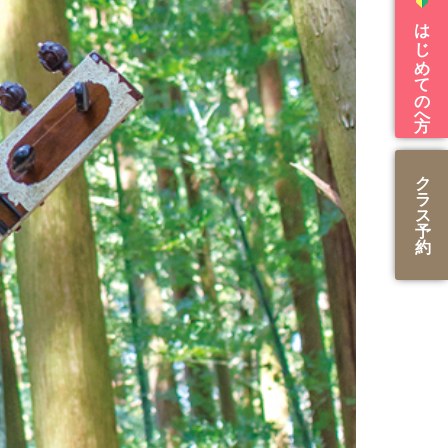
はじめての方へ
ク
ラ
ス
予
約