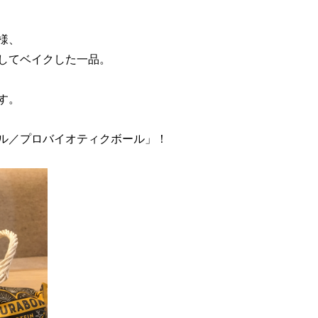
様、
してベイクした一品。
す。
ル／プロバイオティクボール」！