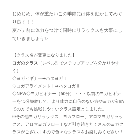
じめじめ、体が重たいこの季節には体を動かしてめぐ
り良く！！
夏バテ前に体力をつけて同時にリラックスも大事にし
ていきましょう✨
【クラス名が変更になりました】
ヨガのクラス
（レベル別でステップアップを分かり
やす
く）
◇ヨガビギナー➡ハタヨガⅠ
◇ヨガアライメントⅠ➡ハタヨガⅡ
◇NEW◇ヨガビギナー（60分）・・・以前のヨガビギナ
ーを15分短縮して、より体力に自信のない方やヨガが初め
ての方でも挑戦しやすいクラス設定としました。
※その他ヨガリラックス、ヨガフロー、アロマヨガリラッ
クス、アロマヨガフローⅠなど引き続きたくさんのヨガク
ラスがございますので色々なクラスをお楽しみください！