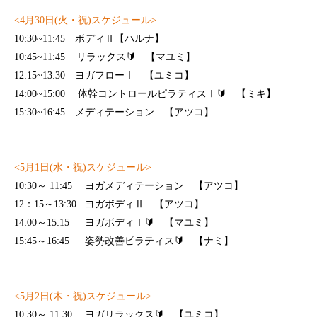
<4
月
30
日
(
火・祝
)
スケジュール
>
10:30~11:45
ボディⅡ【ハルナ】
10:45~11:45
リラックス
🔰
【マユミ】
12:15~13:30
ヨガフローⅠ 【ユミコ】
14:00~15:00
体幹コントロールピラティスⅠ
🔰
【ミキ】
15:30~16:45
メディテーション
【アツコ】
<5
月
1
日
(
水・祝
)
スケジュール
>
10:30
～
11:45
ヨガメディテーション 【アツコ】
12
：
15
～
13:30
ヨガボディⅡ 【アツコ】
14:00
～
15:15
ヨガボディⅠ
🔰
【マユミ】
15:45
～
16:45
姿勢改善ピラティス
🔰
【ナミ】
<5
月
2
日
(
木
・祝
)
スケジュール
>
10:30
～
11:30
ヨガリラックス
🔰
【ユミコ】