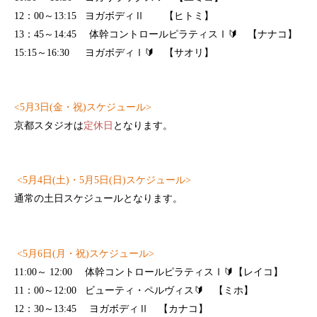
12
：
00
～
13:15
ヨガボディⅡ 【ヒトミ】
13
：
45
～
14:45
体幹コントロールピラティスⅠ
🔰
【ナナコ】
15:15
～
16:30
ヨガボディⅠ
🔰
【サオリ】
<5
月
3
日
(
金・祝
)
スケジュール
>
京都スタジオは
定休日
となります。
<5
月
4
日
(
土
)
・
5
月
5
日
(
日
)
スケジュール
>
通常の土日スケジュールとなります。
<
5
月
6
日
(
月・祝
)
スケジュール>
11:00
～
12:00
体幹コントロールピラティスⅠ
🔰
【レイコ】
11
：
00
～
12:00
ビューティ・ペルヴィス
🔰
【ミホ】
12
：
30
～
13:45
ヨガボディⅡ 【カナコ】