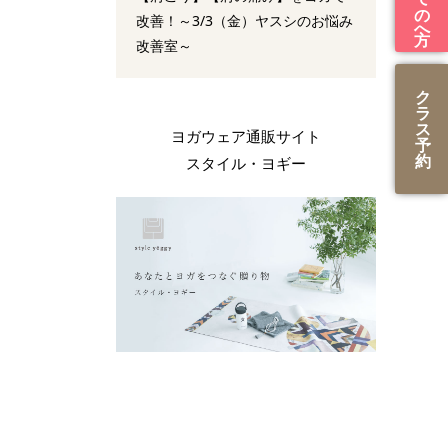
改善！～3/3（金）ヤスシのお悩み
改善室～
ク
ラ
ス
ヨガウェア通販サイト
予
約
スタイル・ヨギー