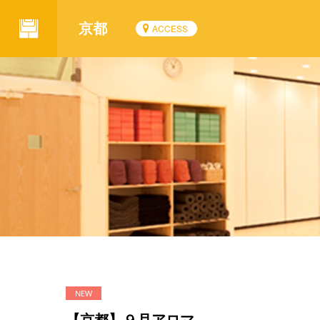
京都
ACCESS
【京都】９月アロマ