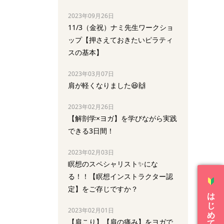
2023年09月26日
11/3（金祝）ナミ先生ワークショ
ップ【押さえておきたいピラティ
スの基本】
2023年03月07日
肩が軽くなりました😆🙌
2023年02月26日
【解剖学×ヨガ】を学びながら実践
できる3日間！
2023年02月03日
瞑想のスペシャリスト✨にな
る！！【瞑想インストラクター認
定】をご存じですか？
はじめての方へ
2023年02月01日
【肩こり】【肩の痛み】をヨガで