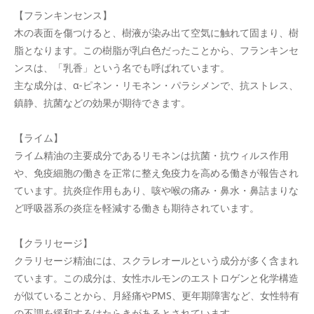
【フランキンセンス】
木の表面を傷つけると、樹液が染み出て空気に触れて固まり、樹
脂となります。この樹脂が乳白色だったことから、フランキンセ
ンスは、「乳香」という名でも呼ばれています。
主な成分は、α
-
ピネン・リモネン・パラシメンで、抗ストレス、
鎮静、抗菌などの効果が期待できます。
【ライム】
ライム精油の主要成分であるリモネンは抗菌・抗ウィルス作用
や、免疫細胞の働きを正常に整え免疫力を高める働きが報告され
ています。抗炎症作用もあり、咳や喉の痛み・鼻水・鼻詰まりな
ど呼吸器系の炎症を軽減する働きも期待されています。
【クラリセージ】
クラリセージ精油には、スクラレオールという成分が多く含まれ
ています。この成分は、女性ホルモンのエストロゲンと化学構造
が似ていることから、月経痛や
PMS
、更年期障害など、女性特有
の不調を緩和するはたらきがあるとされています。