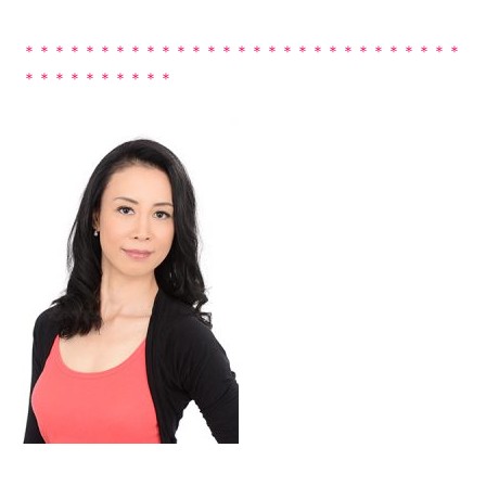
＊＊＊＊＊＊＊＊＊＊＊＊＊＊＊＊＊＊＊＊＊＊＊＊＊＊＊＊＊
＊＊＊＊＊＊＊＊＊＊