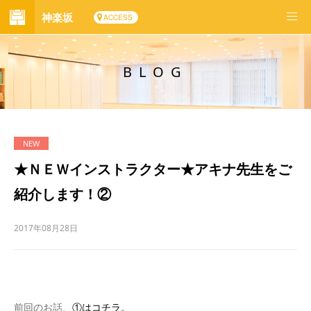
神楽坂
ACCESS
BLOG
★ＮＥＷインストラクター★アキナ先生をご
紹介します！②
2017年08月28日
前回のお話、
①はコチラ
。