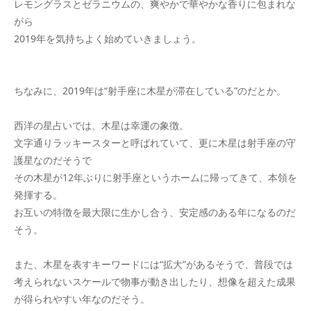
レモングラスとゼラニウムの、爽やかで華やかな香りに包まれな
がら
2019年を気持ちよく始めていきましょう。
ちなみに、2019年は“射手座に木星が滞在している”のだとか。
西洋の星占いでは、木星は幸運の象徴。
文字通りラッキースターと呼ばれていて、更に木星は射手座の守
護星なのだそうで
その木星が12年ぶりに射手座というホームに帰ってきて、本領を
発揮する。
お互いの特徴を最大限に生かし合う、安定感のある年になるのだ
そう。
また、木星を表すキーワードには“拡大”があるそうで、普段では
考えられないスケールで物事が動き出したり、想像を超えた成果
が得られやすい年なのだそう。