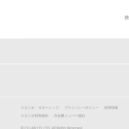
神
スタジオ・ヨギートップ
プライバシーポリシー
採用情報
スタジオ利用規約
月会費メンバー規約
© CF-LAB CO.,LTD. All Rights Reserved.