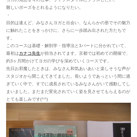
難しいポーズをとれるようになりたい。
・
目的は違えど、みなさんヨガと出会い、なんらかの形でその魅力
に触れたことをきっかけに、さらに一歩踏み出された方たちで
す。
このコースは基礎・解剖学・指導法と3パートに分かれていて、
最初は
カナコ先生
が担当されてます。京都では初めての開催で、
約3ヶ月間かけてヨガの学びを深めていくコースです。
先日お邪魔したときは、みなさん和気あいあいと楽しそうな声が
スタジオから聞こえてきてました。長いようであっという間に過
ぎていく中で、すでに成長されているみなさんがいて感動してし
まいました。まだまだ変化されていく姿を見させてもらえるのが
とても楽しみです(^^)