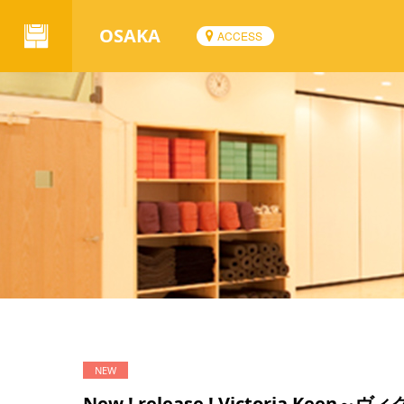
OSAKA
ACCESS
New ! release ! Victoria Kee