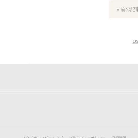
« 前の記
O
スタジオ・ヨギートップ
プライバシーポリシー
採用情報