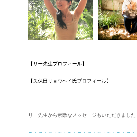
【リー先生プロフィール
】
【久保田リョウヘイ氏プロフィール】
リー先生から素敵なメッセージもいただきました
～・～・～・～・～・～・～・～・～・～・～・