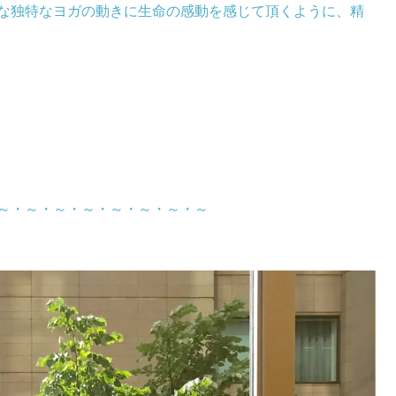
な独特なヨガの動きに生命の感動を感じて頂くように、
精
～・～・～・～・
～・～・～・～