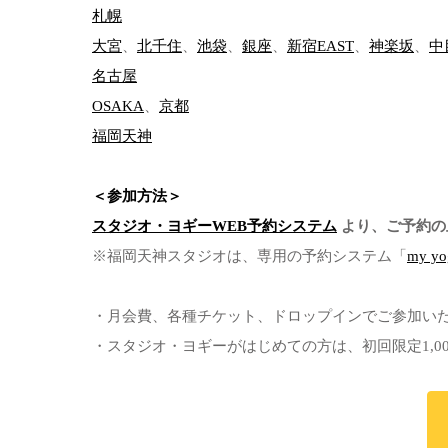
札幌
大宮
、
北千住
、
池袋
、
銀座
、
新宿EAST
、
神楽坂
、
中
名古屋
OSAKA
、
京都
福岡天神
＜参加方法＞
スタジオ・ヨギーWEB予約システム
より、ご予約の
※福岡天神スタジオは、専用の予約システム「
my yo
・月会費、各種チケット、ドロップインでご参加い
・スタジオ・ヨギーがはじめての方は、初回限定1,0