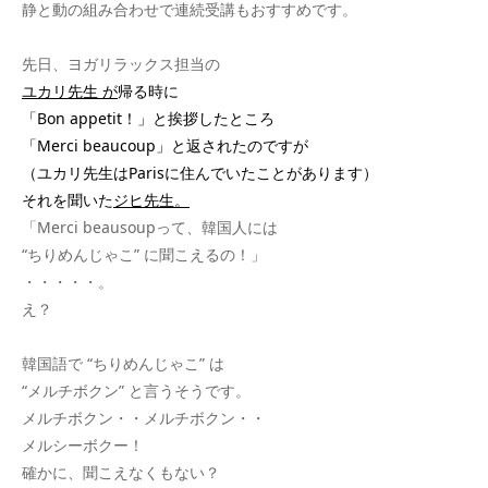
静と動の組み合わせで連続受講もおすすめです。
先日、ヨガリラックス担当の
ユカリ先生
が
帰る時に
「Bon appetit！」と挨拶したところ
「Merci beaucoup」と返されたのですが
（ユカリ先生はParisに住んでいたことがあります）
それを聞いた
ジヒ先生。
「Merci beausoupって、韓国人には
“ちりめんじゃこ” に聞こえるの！」
・・・・・。
え？
韓国語で “ちりめんじゃこ” は
“メルチボクン” と言うそうです。
メルチボクン・・メルチボクン・・
メルシーボクー！
確かに、聞こえなくもない？