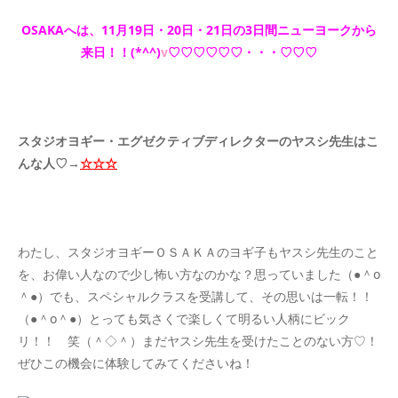
OSAKAへは、11月19日・20日・21日の3日間ニューヨークから
来日！！(*^^)
v
♡♡♡♡♡♡・・・♡♡♡
スタジオヨギー・エグゼクティブディレクターのヤスシ先生はこ
んな人♡→
☆☆☆
わたし、スタジオヨギーＯＳＡＫＡのヨギ子もヤスシ先生のこと
を、お偉い人なので少し怖い方なのかな？思っていました（●＾o
＾●）でも、スペシャルクラスを受講して、その思いは一転！！
（●＾o＾●）とっても気さくで楽しくて明るい人柄にビック
リ！！ 笑（＾◇＾）まだヤスシ先生を受けたことのない方♡！
ぜひこの機会に体験してみてくださいね！