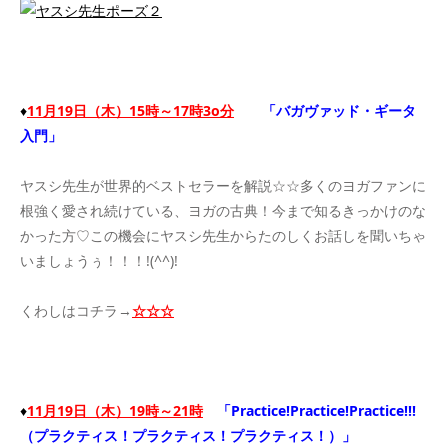
♦
11月19日（木）15時～17時3o分
「バガヴァッド・ギータ
入門」
ヤスシ先生が世界的ベストセラーを解説☆☆多くのヨガファンに
根強く愛され続けている、ヨガの古典！今まで知るきっかけのな
かった方♡この機会にヤスシ先生からたのしくお話しを聞いちゃ
いましょうぅ！！！!(^^)!
くわしはコチラ→
☆☆☆
♦
11月19日（木）19時～21時
「Practice!Practice!Practice!!!
（プラクティス！プラクティス！プラクティス！）」