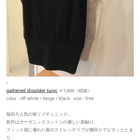
↑
gathered shoulder tunic
￥7,800（税抜）
color : off white / beige / black size : free
毎回大人気の裾リブチュニック。
新作はオーガニックコットンの優しい肌触り。
フィット感に優れた裾のストレッチリブが腰回りでピタッととま
り、