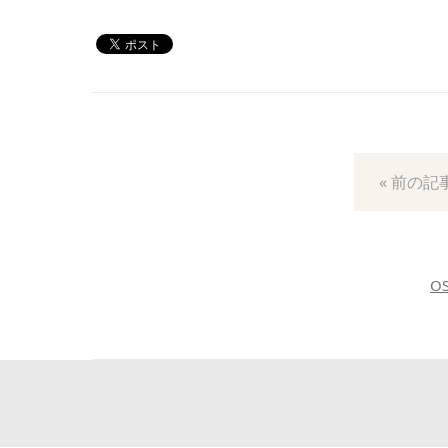
« 前の記
O