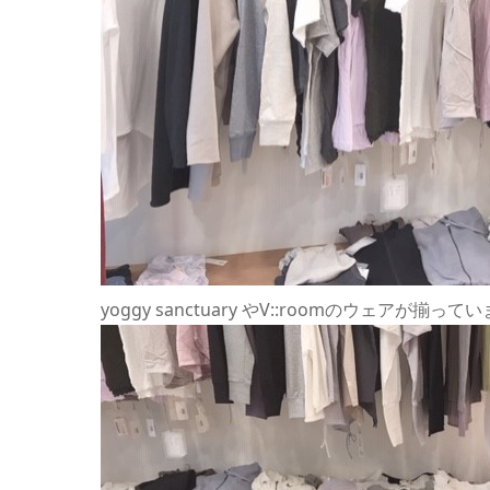
yoggy sanctuary やV::roomのウェアが揃って