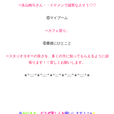
⇒永山絢斗さん・・イケメンで誠実な人そう♡♡
⑥マイブーム
⇒カフェ巡り。
⑧最後にひとこと
⇒スタジオヨギーの良さを、多くの方に知ってもらえるように頑
張ります！！宜しくお願いします。
★*:;;;:*★*:;;;:*★*:;;:*★*:;;;:*★*:;;;:*★
☆
みなさま
、
どうぞ宜しくお
願いします＾＾v
☆