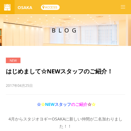
OSAKA
ACCESS
BLOG
はじめまして☆NEWスタッフのご紹介！
2017年04月25日
☆
☆
NEW
スタッフ
のご紹介
☆
☆
4月からスタジオヨギーOSAKAに新しい仲間が二名加わりまし
た！！